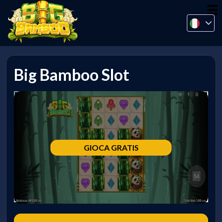
Big Bamboo Slot
GIOCA GRATIS