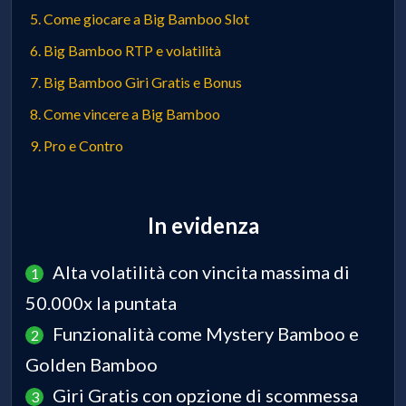
Come giocare a Big Bamboo Slot
Big Bamboo RTP e volatilità
Big Bamboo Giri Gratis e Bonus
Come vincere a Big Bamboo
Pro e Contro
In evidenza
Alta volatilità con vincita massima di
50.000x la puntata
Funzionalità come Mystery Bamboo e
Golden Bamboo
Giri Gratis con opzione di scommessa