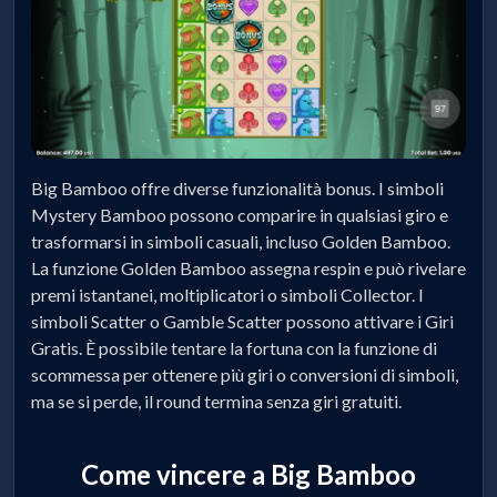
Big Bamboo offre diverse funzionalità bonus. I simboli
Mystery Bamboo possono comparire in qualsiasi giro e
trasformarsi in simboli casuali, incluso Golden Bamboo.
La funzione Golden Bamboo assegna respin e può rivelare
premi istantanei, moltiplicatori o simboli Collector. I
simboli Scatter o Gamble Scatter possono attivare i Giri
Gratis. È possibile tentare la fortuna con la funzione di
scommessa per ottenere più giri o conversioni di simboli,
ma se si perde, il round termina senza giri gratuiti.
Come vincere a Big Bamboo