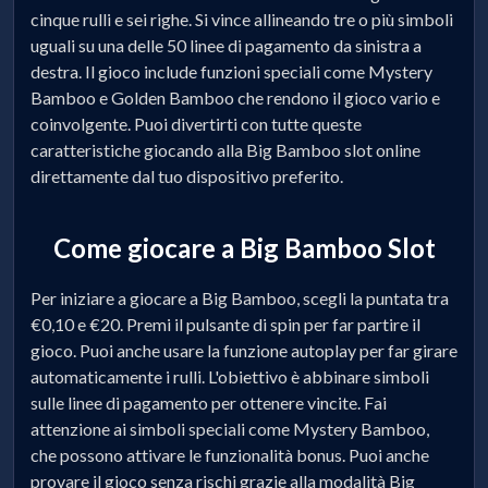
cinque rulli e sei righe. Si vince allineando tre o più simboli
uguali su una delle 50 linee di pagamento da sinistra a
destra. Il gioco include funzioni speciali come Mystery
Bamboo e Golden Bamboo che rendono il gioco vario e
coinvolgente. Puoi divertirti con tutte queste
caratteristiche giocando alla Big Bamboo slot online
direttamente dal tuo dispositivo preferito.
Come giocare a Big Bamboo Slot
Per iniziare a giocare a Big Bamboo, scegli la puntata tra
€0,10 e €20. Premi il pulsante di spin per far partire il
gioco. Puoi anche usare la funzione autoplay per far girare
automaticamente i rulli. L'obiettivo è abbinare simboli
sulle linee di pagamento per ottenere vincite. Fai
attenzione ai simboli speciali come Mystery Bamboo,
che possono attivare le funzionalità bonus. Puoi anche
provare il gioco senza rischi grazie alla modalità Big